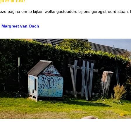
jn er in Elst?
eze pagina om te kijken welke gastouders bij ons geregistreerd staan
f
Margreet van Osch