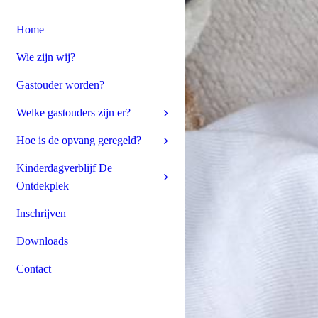
Home
Wie zijn wij?
Gastouder worden?
Welke gastouders zijn er?
Hoe is de opvang geregeld?
Kinderdagverblijf De
Ontdekplek
Inschrijven
Downloads
Contact