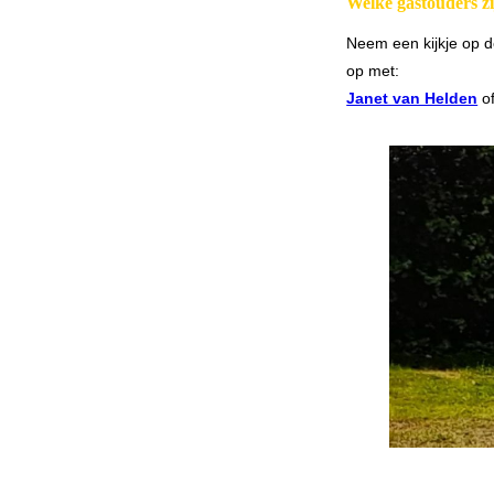
Welke gastouders zi
Neem een kijkje op d
op met:
Janet van Helden
o