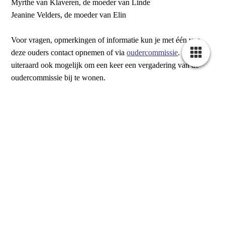
Myrthe van Klaveren, de moeder van Linde
Jeanine Velders, de moeder van Elin
Voor vragen, opmerkingen of informatie kun je met één van
deze ouders contact opnemen of via
oudercommissie
. Het is
uiteraard ook mogelijk om een keer een vergadering van de
oudercommissie bij te wonen.
Wanneer je interesse hebt om de oudercommissie te komen
versterken neem dan horen zij dat graag!
Reglement oudercommissie De Ontdekplek